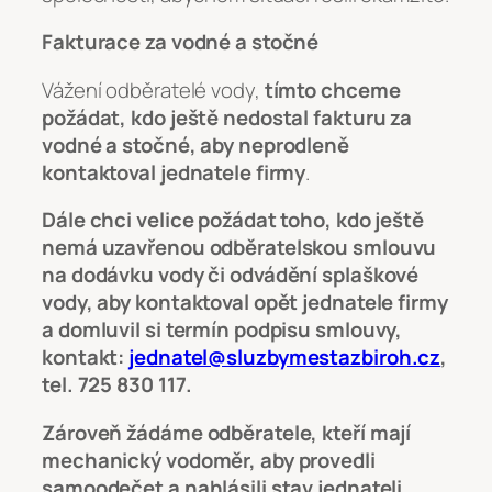
Fakturace za vodné a stočné
Vážení odběratelé vody,
tímto chceme
požádat, kdo ještě nedostal fakturu za
vodné a stočné, aby neprodleně
kontaktoval jednatele firmy
.
Dále chci velice požádat toho, kdo ještě
nemá uzavřenou odběratelskou smlouvu
na dodávku vody či odvádění splaškové
vody, aby kontaktoval opět jednatele firmy
a domluvil si termín podpisu smlouvy,
kontakt:
jednatel@sluzbymestazbiroh.cz
,
tel. 725 830 117.
Zároveň žádáme odběratele, kteří mají
mechanický vodoměr, aby provedli
samoodečet a nahlásili stav jednateli