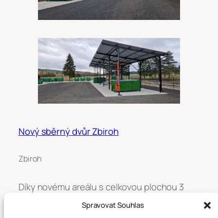
Nový sběrný dvůr Zbiroh
Zbiroh
Díky novému areálu s celkovou plochou 3
284 m² se opět posouváme v nakládání s
Spravovat Souhlas
odpady o velký krok kupředu.