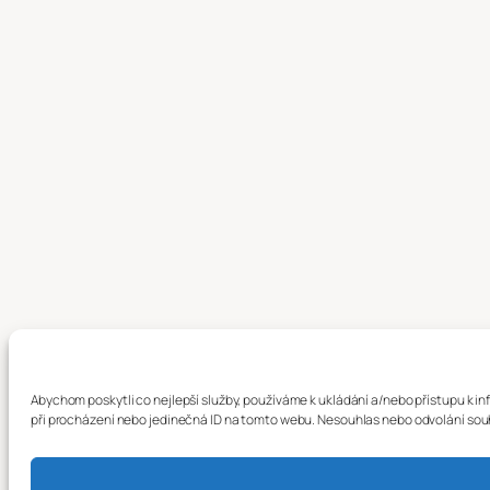
Abychom poskytli co nejlepší služby, používáme k ukládání a/nebo přístupu k i
při procházení nebo jedinečná ID na tomto webu. Nesouhlas nebo odvolání souhl