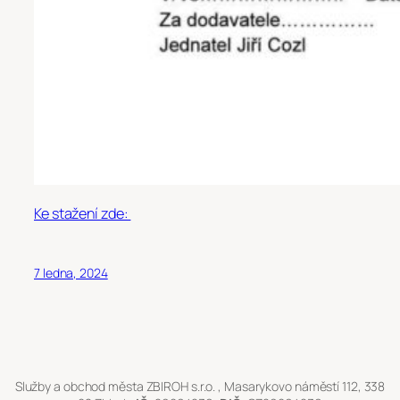
Ke stažení zde:
7 ledna, 2024
Služby a obchod města ZBIROH s.r.o. , Masarykovo náměstí 112, 338