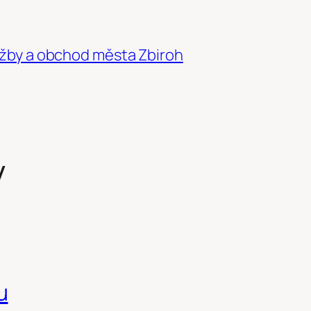
žby a obchod města Zbiroh
y
u