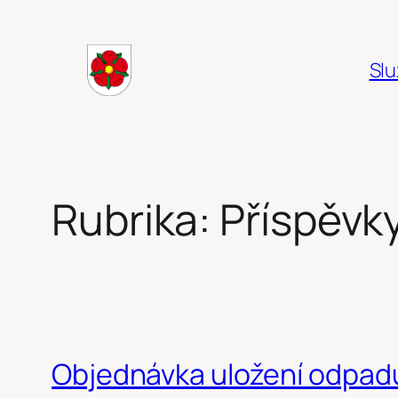
Přeskočit
na
Slu
obsah
Rubrika:
Příspěvk
Objednávka uložení odpad